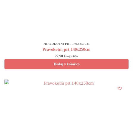
PRAVOKOTNI PRT 140X250CM
Pravokotni prt 140x250cm
27,90
€
vklj. z DDV
Dodaj v košarico