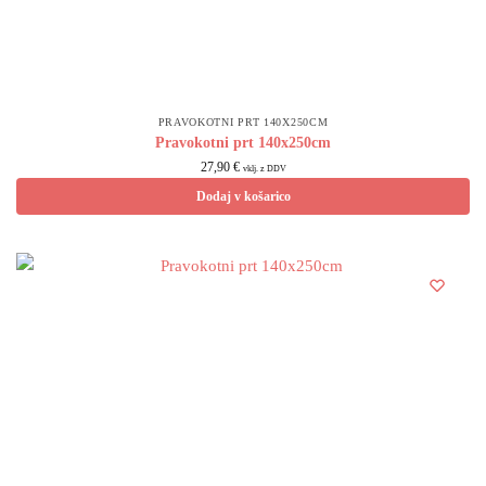
PRAVOKOTNI PRT 140X250CM
Pravokotni prt 140x250cm
27,90
€
vklj. z DDV
Dodaj v košarico