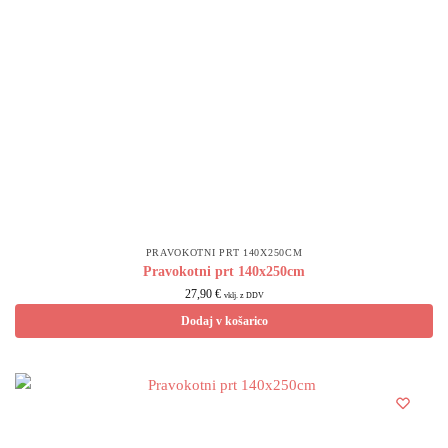
PRAVOKOTNI PRT 140X250CM
Pravokotni prt 140x250cm
27,90
€
vklj. z DDV
Dodaj v košarico