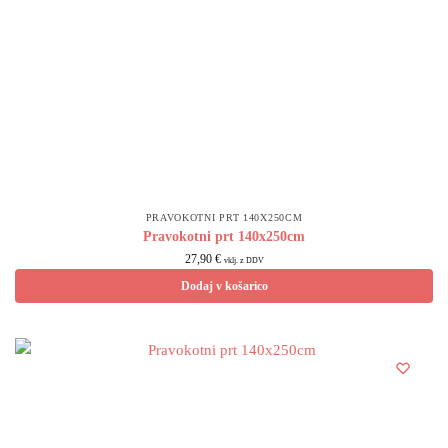
PRAVOKOTNI PRT 140X250CM
Pravokotni prt 140x250cm
27,90
€
vklj. z DDV
Dodaj v košarico