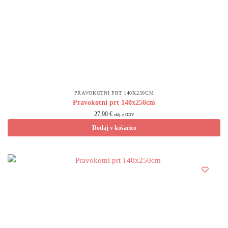
PRAVOKOTNI PRT 140X250CM
Pravokotni prt 140x250cm
27,90
€
vklj. z DDV
Dodaj v košarico