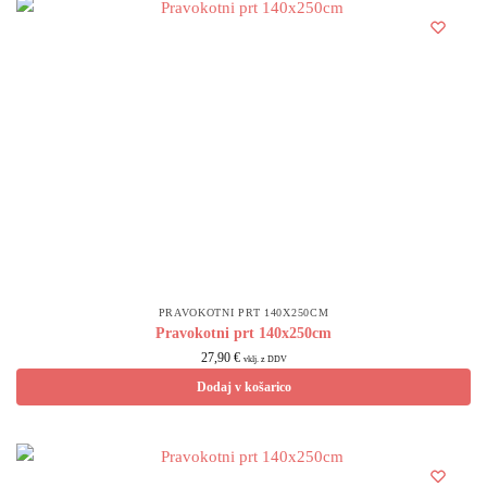
PRAVOKOTNI PRT 140X250CM
Pravokotni prt 140x250cm
27,90
€
vklj. z DDV
Dodaj v košarico