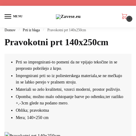
MENU
0
Domov
/
Prti iz blaga
/
Pravokotni prt 140x250cm
Pravokotni prt 140x250cm
Prti so impregnirani-to pomeni da ne vpijajo tekočine in se
preprosto pobrišejo z krpo.
Impregnirani prti so iz poliesterskega materiala,se ne mečkajo
in se lahko perejo v pralnem stroju.
Materiali so zelo kvalitetni, vzorci moderni, prostor poživijo.
Opomba; možno malo odstopanje barve po odtenku,ter razliko
+,-3cm glede na podano mero.
Oblika; pravokotna
Mera; 140×250 cm