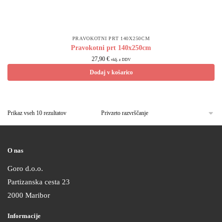
PRAVOKOTNI PRT 140X250CM
Pravokotni prt 140x250cm
27,90
€
vklj. z DDV
Dodaj v košarico
Prikaz vseh 10 rezultatov
O nas
Goro d.o.o.
Partizanska cesta 23
2000 Maribor
Informacije