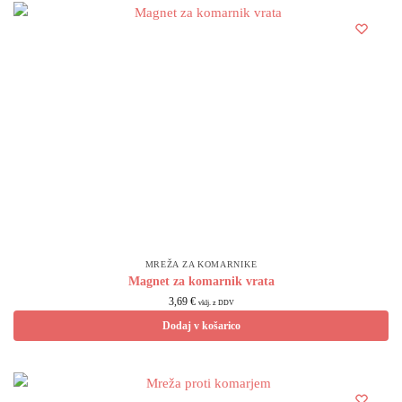
MREŽA ZA KOMARNIKE
Magnet za komarnik vrata
3,69
€
vklj. z DDV
Dodaj v košarico