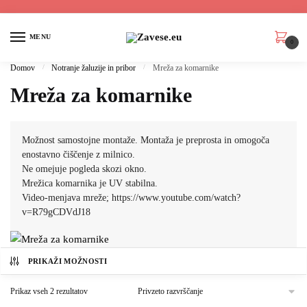
MENU
0
Domov
/
Notranje žaluzije in pribor
/
Mreža za komarnike
Mreža za komarnike
Možnost samostojne montaže. Montaža je preprosta in omogoča
enostavno čiščenje z milnico.
Ne omejuje pogleda skozi okno.
Mrežica komarnika je UV stabilna.
Video-menjava mreže;
https://www.youtube.com/watch?
v=R79gCDVdJ18
PRIKAŽI MOŽNOSTI
Prikaz vseh 2 rezultatov