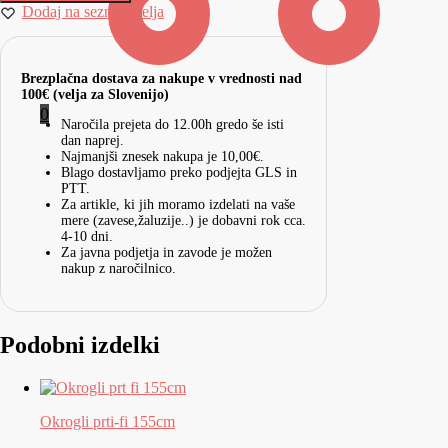
Dodaj na seznam želja
Brezplačna dostava za nakupe v vrednosti nad
100€ (velja za Slovenijo)
0
Naročila prejeta do 12.00h gredo še isti
dan naprej.
Najmanjši znesek nakupa je 10,00€.
Blago dostavljamo preko podjejta GLS in
PTT.
Za artikle, ki jih moramo izdelati na vaše
mere (zavese,žaluzije..) je dobavni rok cca.
4-10 dni.
Za javna podjetja in zavode je možen
nakup z naročilnico.
Podobni izdelki
Okrogli prti-fi 155cm