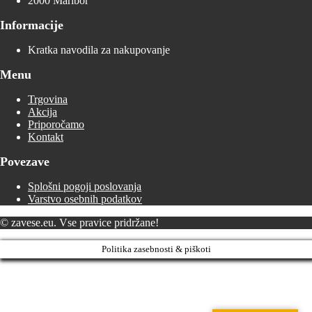
2000 Maribor
Informacije
Kratka navodila za nakupovanje
Menu
Trgovina
Akcija
Priporočamo
Kontakt
Povezave
Splošni pogoji poslovanja
Varstvo osebnih podatkov
© zavese.eu. Vse pravice pridržane!
Politika zasebnosti & piškoti