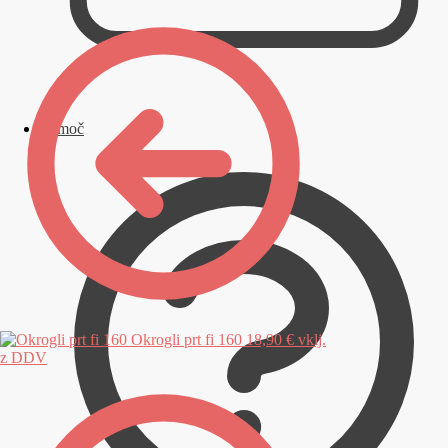
Pomoč
Okrogli prt fi 160
18,90
€
vklj.
z DDV