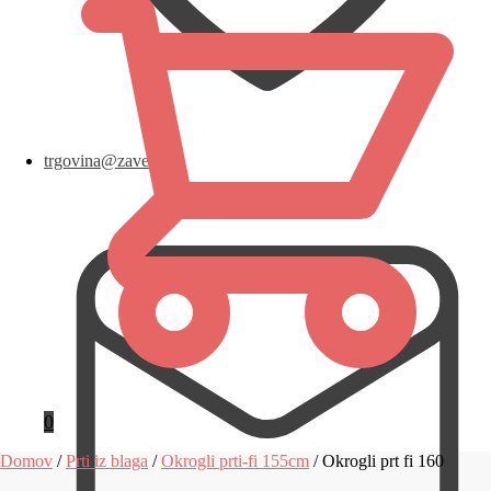
trgovina@zavese.eu
0
Domov
/
Prti iz blaga
/
Okrogli prti-fi 155cm
/
Okrogli prt fi 160