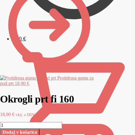
0,00
€
Protidrsna guma za
pod prt
18,90 €
Okrogli prt fi 160
18,90
€
vklj. z DDV
Dodaj v košarico