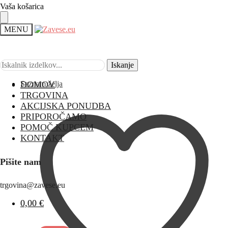
Vaša košarica
MENU
Iskanje
Iskanje
Seznam želja
DOMOV
TRGOVINA
AKCIJSKA PONUDBA
PRIPOROČAMO
POMOČ KUPCEM
KONTAKT
Pišite nam
trgovina@zavese.eu
0,00
€