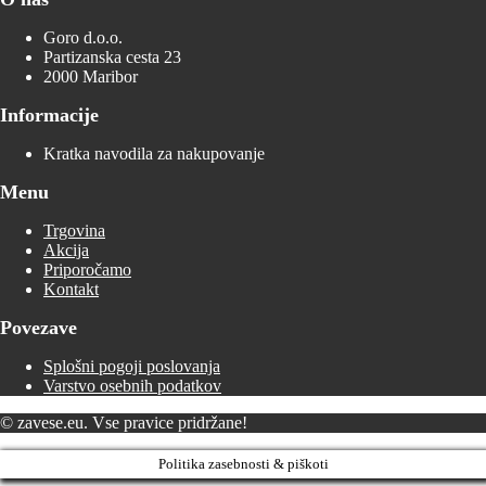
Goro d.o.o.
Partizanska cesta 23
2000 Maribor
Informacije
Kratka navodila za nakupovanje
Menu
Trgovina
Akcija
Priporočamo
Kontakt
Povezave
Splošni pogoji poslovanja
Varstvo osebnih podatkov
© zavese.eu. Vse pravice pridržane!
Politika zasebnosti & piškoti