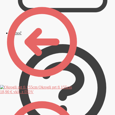
Pomoč
Okrogli prt fi 155cm
18,90
€
vklj. z DDV