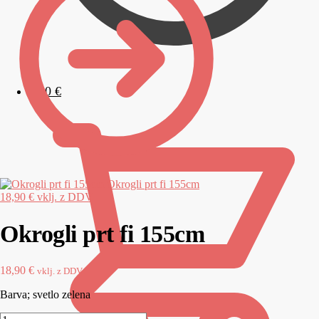
0,00
€
Okrogli prt fi 155cm
18,90
€
vklj. z DDV
Okrogli prt fi 155cm
18,90
€
vklj. z DDV
Barva; svetlo zelena