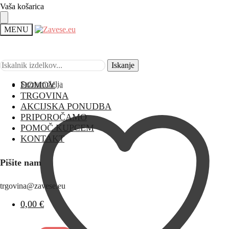
Vaša košarica
MENU
Iskanje
Iskanje
Seznam želja
DOMOV
TRGOVINA
AKCIJSKA PONUDBA
PRIPOROČAMO
POMOČ KUPCEM
KONTAKT
Pišite nam
trgovina@zavese.eu
0,00
€