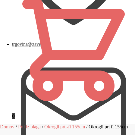
trgovina@zavese.eu
0
Domov
/
Prti iz blaga
/
Okrogli prti-fi 155cm
/
Okrogli prt fi 155cm