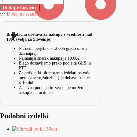
Dodaj v košarico
Dodaj na seznam želja
0
Brezplačna dostava za nakupe v vrednosti nad
100€ (velja za Slovenijo)
Naročila prejeta do 12.00h gredo še isti
dan naprej.
Najmanjši znesek nakupa je 10,00€.
Blago dostavljamo preko podjejta GLS in
PTT.
Za artikle, ki jih moramo izdelati na vaše
mere (zavese,žaluzije..) je dobavni rok cca.
4-10 dni.
Za javna podjetja in zavode je možen
nakup z naročilnico.
Podobni izdelki