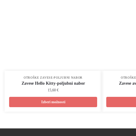
OTROŠKE ZAVESE-POLJUBNI NABOR
OTROŠKE
Zavese Hello Kitty-poljubni nabor
Zavese a
15,60 €
Izberi možnosti