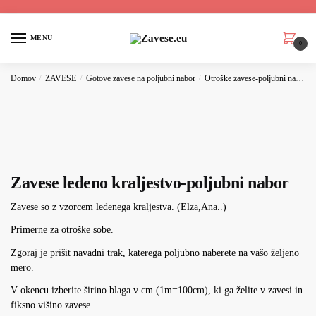
MENU
0
Domov
/
ZAVESE
/
Gotove zavese na poljubni nabor
/
Otroške zavese-poljubni nabor
Zavese ledeno kraljestvo-poljubni nabor
Zavese so z vzorcem ledenega kraljestva. (Elza,Ana..)
Primerne za otroške sobe.
Zgoraj je prišit navadni trak, katerega poljubno naberete na vašo željeno
mero.
V okencu izberite širino blaga v cm (1m=100cm), ki ga želite v zavesi in
fiksno višino zavese.