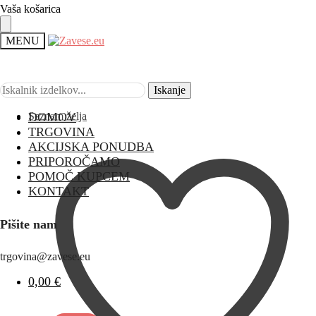
Vaša košarica
MENU
Iskanje
Iskanje
Seznam želja
DOMOV
TRGOVINA
AKCIJSKA PONUDBA
PRIPOROČAMO
POMOČ KUPCEM
KONTAKT
Pišite nam
trgovina@zavese.eu
0,00
€