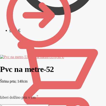
0,00
€
Pvc na metre-53
6,90 €
Pvc na metre-52
Širina prta; 140cm
Izberi dolžino prta v cm