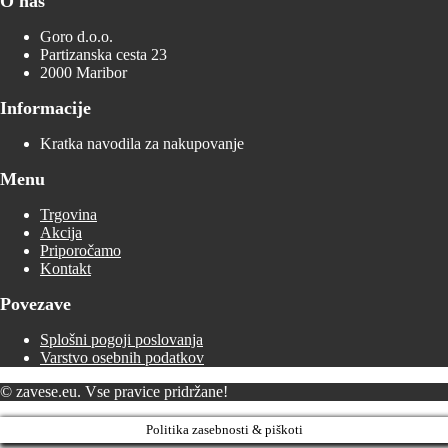
O nas
Goro d.o.o.
Partizanska cesta 23
2000 Maribor
Informacije
Kratka navodila za nakupovanje
Menu
Trgovina
Akcija
Priporočamo
Kontakt
Povezave
Splošni pogoji poslovanja
Varstvo osebnih podatkov
© zavese.eu. Vse pravice pridržane!
Politika zasebnosti & piškoti