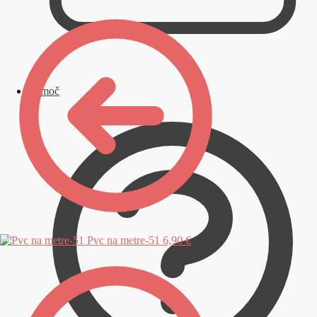
Pomoč
Pvc na metre-51
6,90 €