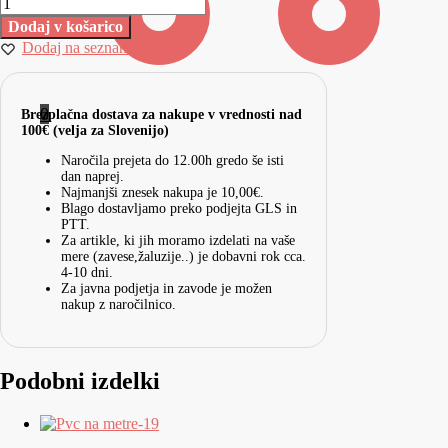
Dodaj v košarico
Dodaj na seznam želja
0
Brezplačna dostava za nakupe v vrednosti nad
100€ (velja za Slovenijo)
Naročila prejeta do 12.00h gredo še isti
dan naprej.
Najmanjši znesek nakupa je 10,00€.
Blago dostavljamo preko podjejta GLS in
PTT.
Za artikle, ki jih moramo izdelati na vaše
mere (zavese,žaluzije..) je dobavni rok cca.
4-10 dni.
Za javna podjetja in zavode je možen
nakup z naročilnico.
Podobni izdelki