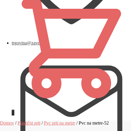
trgovina@zavese.eu
0
Domov
/
Plastični prti
/
Pvc prti na metre
/
Pvc na metre-52