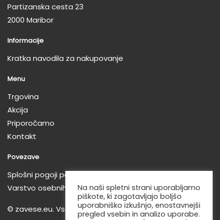
Partizanska cesta 23
2000 Maribor
Informacije
Kratka navodila za nakupovanje
Menu
Trgovina
Akcija
Priporočamo
Kontakt
Povezave
Splošni pogoji poslovanja
Na naši spletni strani uporabljamo
Varstvo osebnih podatkov
piškote, ki zagotavljajo boljšo
uporabniško izkušnjo, enostavnejši
© zavese.eu. Vse pravice pridržane!
pregled vsebin in analizo uporabe.