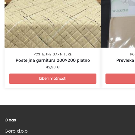
POSTELJNE GARNITURE
PO
Posteljna garnitura 200×200 platno
Prevleka
42,90 €
Izberi možnosti
O nas
Goro d.o.o.