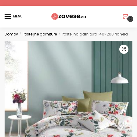
MENU
0
Domov
Posteljne garniture
Posteljna garnitura 140×200 flanela
/
/
🔍