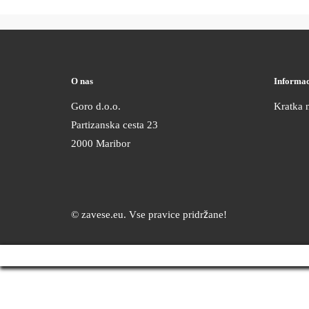
O nas
Informac
Goro d.o.o.
Kratka 
Partizanska cesta 23
2000 Maribor
© zavese.eu. Vse pravice pridržane!