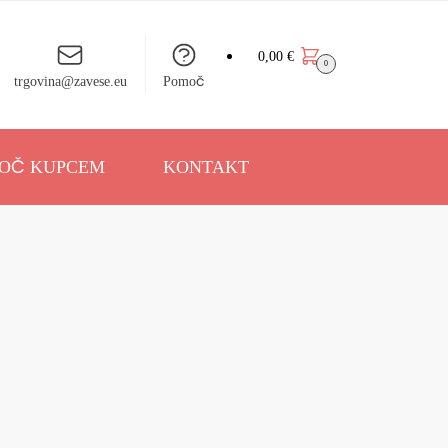
0,00
€
0
trgovina@zavese.eu
Pomoč
OČ KUPCEM
KONTAKT