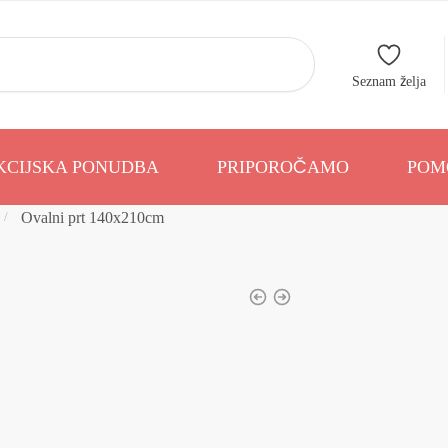
Seznam želja
KCIJSKA PONUDBA
PRIPOROČAMO
POM
Ovalni prt 140x210cm
/