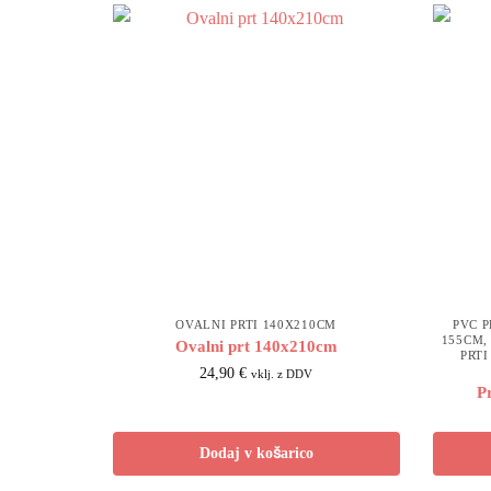
OVALNI PRTI 140X210CM
PVC P
155CM
Ovalni prt 140x210cm
PRTI
24,90
€
vklj. z DDV
P
Dodaj v košarico