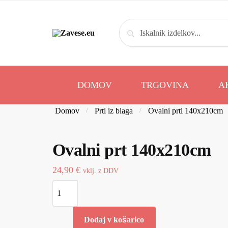
Iskanje
DOMOV
TRGOVINA
A
Domov
Prti iz blaga
Ovalni prti 140x210cm
/
/
Ovalni prt 140x210cm
24,90
€
vklj. z DDV
Dodaj v košarico