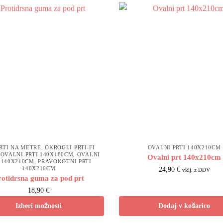
RTI NA METRE
,
OKROGLI PRTI-FI
OVALNI PRTI 140X210CM
,
OVALNI PRTI 140X180CM
,
OVALNI
Ovalni prt 140x210cm
 140X210CM
,
PRAVOKOTNI PRTI
140X210CM
24,90
€
vklj. z DDV
rotidrsna guma za pod prt
18,90 €
Izberi možnosti
Dodaj v košarico