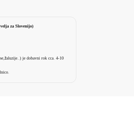
elja za Slovenijo)
e,žaluzije..) je dobavni rok cca. 4-10
lnico.