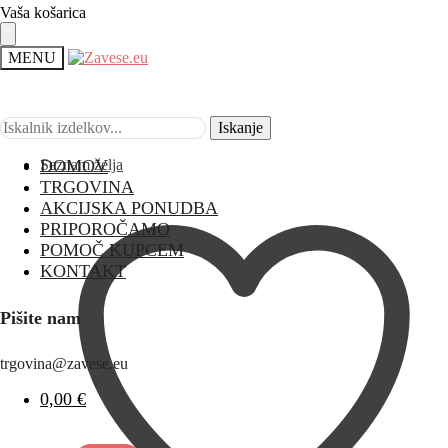
Vaša košarica
MENU
Iskanje
Iskanje
Seznam želja
DOMOV
TRGOVINA
AKCIJSKA PONUDBA
PRIPOROČAMO
POMOČ KUPCEM
KONTAKT
Pišite nam
trgovina@zavese.eu
0,00
€