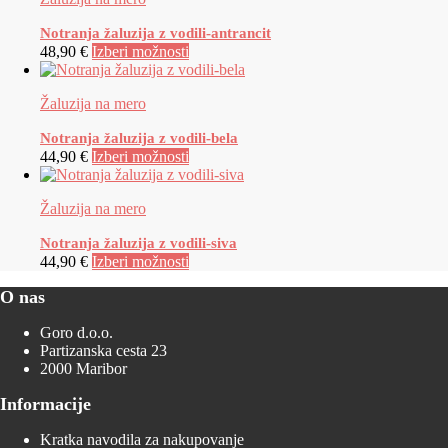
Notranja žaluzija z vodili-antrancit
48,90 €
Izberi možnosti
Žaluzija na mero
Notranja žaluzija z vodili-bela
44,90 €
Izberi možnosti
Žaluzija na mero
Notranja žaluzija z vodili-siva
44,90 €
Izberi možnosti
O nas
Goro d.o.o.
Partizanska cesta 23
2000 Maribor
Informacije
Kratka navodila za nakupovanje