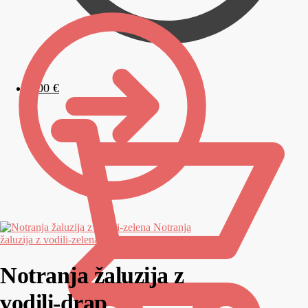
0,00
€
Notranja
žaluzija z vodili-zelena
44,90 €
Notranja žaluzija z
vodili-drap