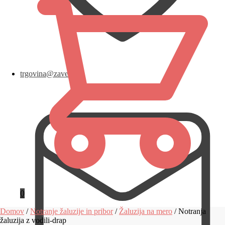
trgovina@zavese.eu
0
Domov
/
Notranje žaluzije in pribor
/
Žaluzija na mero
/
Notranja
žaluzija z vodili-drap