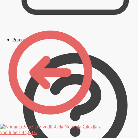
Pomoč
Notranja žaluzija z
vodili-bela
44,90 €