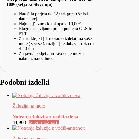
100€ (velja za Slovenijo)
Naročila prejeta do 12.00h gredo še isti
dan naprej.
Najmanjši znesek nakupa je 10,00€.
Blago dostavljamo preko podjejta GLS in
PTT.
Za artikle, ki jih moramo izdelati na vaše
mere (zavese,žaluzije..) je dobavni rok cca.
4-10 dni.
Za javna podjetja in zavode je možen
nakup z naročilnico.
Podobni izdelki
Žaluzija na mero
Notranja žaluzija z vodili-zelena
44,90 €
Izberi možnosti
Žaluzija na mero