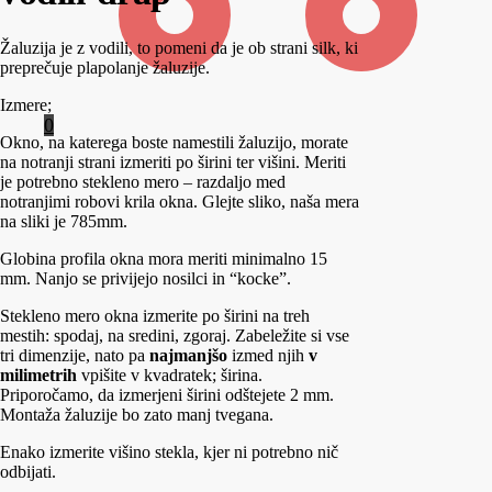
Žaluzija je z vodili, to pomeni da je ob strani silk, ki
preprečuje plapolanje žaluzije.
Izmere;
0
Okno, na katerega boste namestili žaluzijo, morate
na notranji strani izmeriti po širini ter višini. Meriti
je potrebno stekleno mero – razdaljo med
notranjimi robovi krila okna. Glejte sliko, naša mera
na sliki je 785mm.
Globina profila okna mora meriti minimalno 15
mm. Nanjo se privijejo nosilci in “kocke”.
Stekleno mero okna izmerite po širini na treh
mestih: spodaj, na sredini, zgoraj. Zabeležite si vse
tri dimenzije, nato pa
najmanjšo
izmed njih
v
milimetrih
vpišite v kvadratek; širina.
Priporočamo, da izmerjeni širini odštejete 2 mm.
Montaža žaluzije bo zato manj tvegana.
Enako izmerite višino stekla, kjer ni potrebno nič
odbijati.