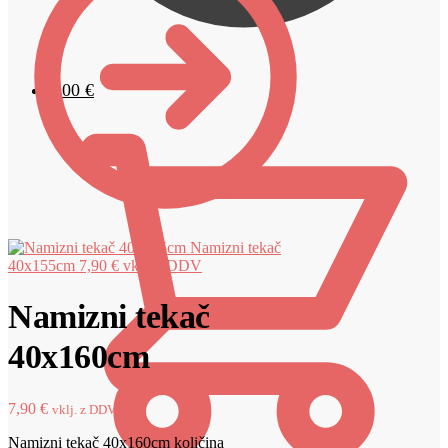
0,00
€
Namizni tekač
40x155cm
7,90
€
vklj. z DDV
Namizni tekač
40x160cm
7,90
€
vklj. z DDV
Namizni tekač 40x160cm količina