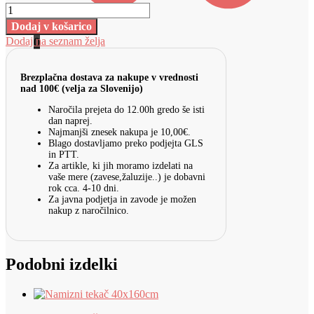
Dodaj v košarico
0
Dodaj na seznam želja
Brezplačna dostava za nakupe v vrednosti
nad 100€ (velja za Slovenijo)
Naročila prejeta do 12.00h gredo še isti
dan naprej.
Najmanjši znesek nakupa je 10,00€.
Blago dostavljamo preko podjejta GLS
in PTT.
Za artikle, ki jih moramo izdelati na
vaše mere (zavese,žaluzije..) je dobavni
rok cca. 4-10 dni.
Za javna podjetja in zavode je možen
nakup z naročilnico.
Podobni izdelki