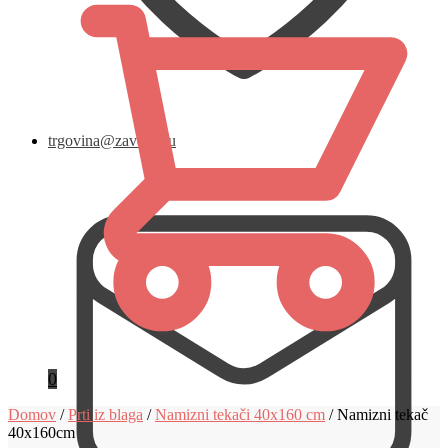
trgovina@zavese.eu
0
Domov
/
Prti iz blaga
/
Namizni tekači 40x160 cm
/
Namizni tekač
40x160cm