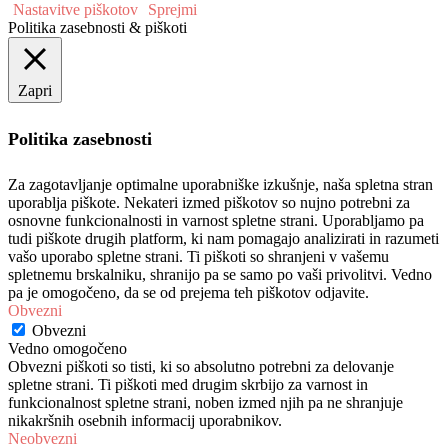
Nastavitve piškotov
Sprejmi
Politika zasebnosti & piškoti
Zapri
Politika zasebnosti
Za zagotavljanje optimalne uporabniške izkušnje, naša spletna stran
uporablja piškote. Nekateri izmed piškotov so nujno potrebni za
osnovne funkcionalnosti in varnost spletne strani. Uporabljamo pa
tudi piškote drugih platform, ki nam pomagajo analizirati in razumeti
vašo uporabo spletne strani. Ti piškoti so shranjeni v vašemu
spletnemu brskalniku, shranijo pa se samo po vaši privolitvi. Vedno
pa je omogočeno, da se od prejema teh piškotov odjavite.
Obvezni
Obvezni
Vedno omogočeno
Obvezni piškoti so tisti, ki so absolutno potrebni za delovanje
spletne strani. Ti piškoti med drugim skrbijo za varnost in
funkcionalnost spletne strani, noben izmed njih pa ne shranjuje
nikakršnih osebnih informacij uporabnikov.
Neobvezni