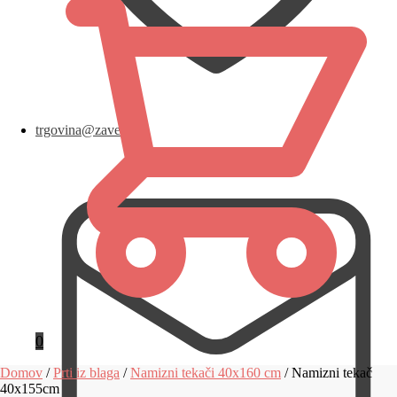
trgovina@zavese.eu
0
Domov
/
Prti iz blaga
/
Namizni tekači 40x160 cm
/
Namizni tekač
40x155cm