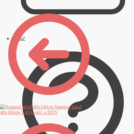
Pomoč
Namizni tekač
40x160cm
7,90
€
vklj. z DDV