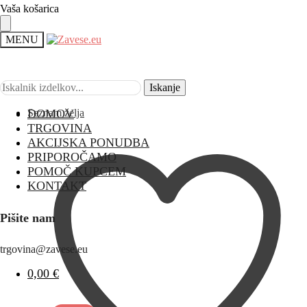
Vaša košarica
MENU
Iskanje
Iskanje
Seznam želja
DOMOV
TRGOVINA
AKCIJSKA PONUDBA
PRIPOROČAMO
POMOČ KUPCEM
KONTAKT
Pišite nam
trgovina@zavese.eu
0,00
€