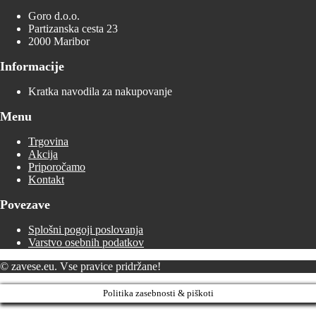
Goro d.o.o.
Partizanska cesta 23
2000 Maribor
Informacije
Kratka navodila za nakupovanje
Menu
Trgovina
Akcija
Priporočamo
Kontakt
Povezave
Splošni pogoji poslovanja
Varstvo osebnih podatkov
© zavese.eu. Vse pravice pridržane!
Politika zasebnosti & piškoti