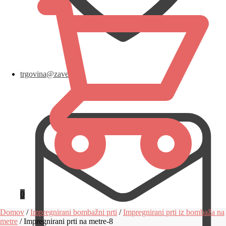
trgovina@zavese.eu
0
Domov
/
Impregnirani bombažni prti
/
Impregnirani prti iz bombaža na
metre
/
Impregnirani prti na metre-8