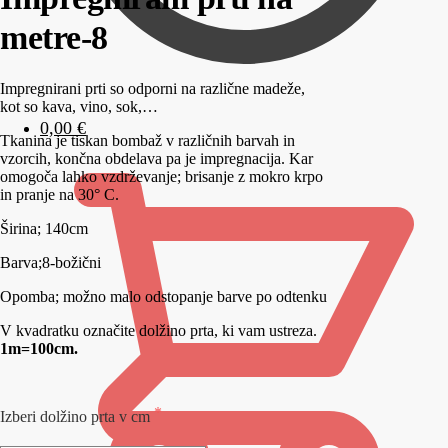
metre-8
Impregnirani prti so odporni na različne madeže,
kot so kava, vino, sok,…
0,00
€
Tkanina je tiskan bombaž v različnih barvah in
vzorcih, končna obdelava pa je impregnacija. Kar
omogoča lahko vzdrževanje; brisanje z mokro krpo
in pranje na 30° C.
Širina; 140cm
Barva;8-božični
Opomba; možno malo odstopanje barve po odtenku
V kvadratku označite dolžino prta, ki vam ustreza.
1m=100cm.
Izberi dolžino prta v cm