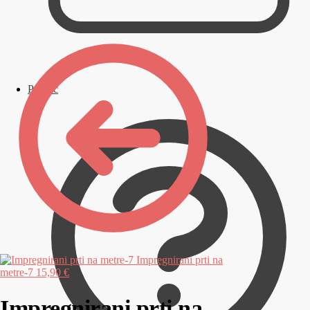
Pomoč
Impregnirani prti na
metre-7
15,90 €
Impregnirani prti na