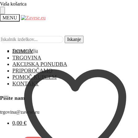
Vaša košarica
MENU
Iskanje
Iskanje
Seznam želja
DOMOV
TRGOVINA
AKCIJSKA PONUDBA
PRIPOROČAMO
POMOČ KUPCEM
KONTAKT
Pišite nam
trgovina@zavese.eu
0,00
€