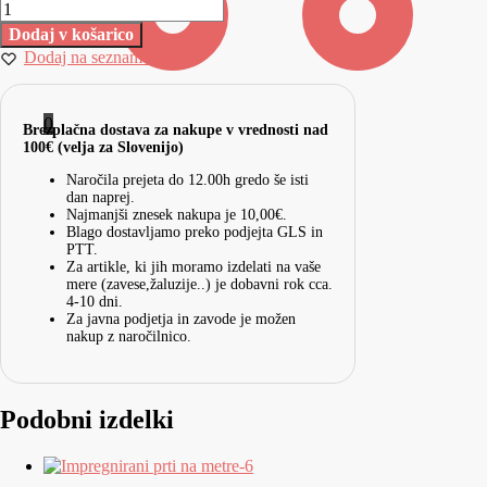
Dodaj v košarico
Dodaj na seznam želja
0
Brezplačna dostava za nakupe v vrednosti nad
100€ (velja za Slovenijo)
Naročila prejeta do 12.00h gredo še isti
dan naprej.
Najmanjši znesek nakupa je 10,00€.
Blago dostavljamo preko podjejta GLS in
PTT.
Za artikle, ki jih moramo izdelati na vaše
mere (zavese,žaluzije..) je dobavni rok cca.
4-10 dni.
Za javna podjetja in zavode je možen
nakup z naročilnico.
Podobni izdelki