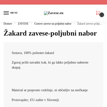
MENU
0
Domov
/
ZAVESE
/
Gotove zavese na poljubni nabor
/
Žakard zavese-poljubni nabor
Žakard zavese-poljubni nabor
Sestava; 100% poliester-žakard
Zgoraj prišit navadni trak, ki ga lahko poljubno naberete
skupaj.
Material se preprosto vzdržuje, ni občutljiv na mečkanje.
Proizvajalec; EU-zašite v Sloveniji