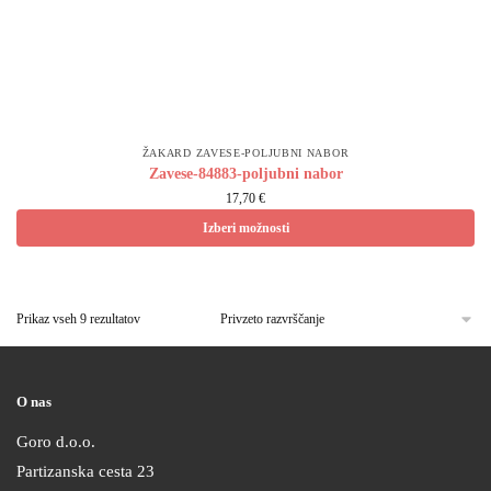
ŽAKARD ZAVESE-POLJUBNI NABOR
Zavese-84883-poljubni nabor
17,70 €
Izberi možnosti
Prikaz vseh 9 rezultatov
O nas
Goro d.o.o.
Partizanska cesta 23