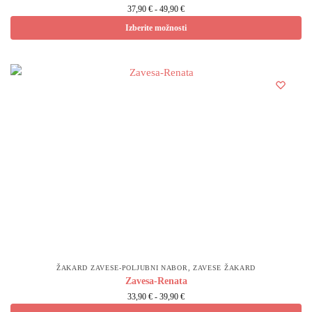
37,90
€
-
49,90
€
Izberite možnosti
,
ŽAKARD ZAVESE-POLJUBNI NABOR
ZAVESE ŽAKARD
Zavesa-Renata
33,90
€
-
39,90
€